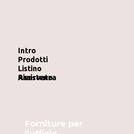
Intro
Prodotti
Listino
Riservato
Assistenza
Forniture per
l’ufficio