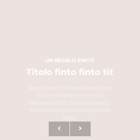
UN REGALO FINTO
Titolo finto finto tit
Testo finto finto testo esto finto
finto testoesto finto finto
testoesto finto finto testoesto
finto finto testoesto finto finto
testo